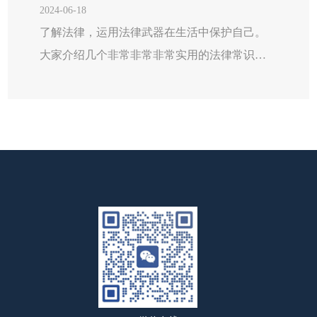
证的赠与合同或者依法不得撤销的具有救灾、
2024-06-18
扶贫、助残等公益、...
了解法律，运用法律武器在生活中保护自己。
大家介绍几个非常非常非常实用的法律常识。0
1聊天记录可以作为证据吗?民事诉讼法第六十三
条规定，证据包括：（一）当事人的陈述；
（二）书证；（三）物证；（四） 视听资料；
（五）电子数据；（六） 证人证言；（七） 鉴
定意见；（八）勘验笔录。作为证据使用必须
要满足三性即：客...