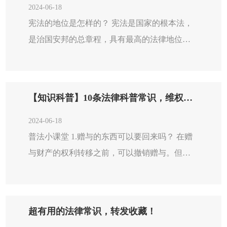
2024-06-18
宪法的地位是怎样的？ 宪法是国家的根本法，
是治国安邦的总章程，具有最高的法律地位、
法律权威、法律效力。全面贯彻实施宪法，是
全面推进依法治国、建设社会主义法治国家的
首要任务和基础性工作。我国现行宪法包括哪
【知识科普】10条法律科普常识，维权有底气，办事有依据！
几个部分？ 共有5个部分。分别是:序言、第一
章“总纲”、第二章“公民的基本权利与义务” 、
2024-06-18
第三章“国家机...
普法小课堂 1.赠与的东西可以要回来吗？ 在赠
与财产的权利转移之前，可以撤销赠与。但经
过公证的赠与或者依法不得撤销的具有救灾、
扶贫、助残等公益、道德义务性质的赠与除
外。 《民法典》第六百五十八条： 赠与人在赠
超有用的法律常识，转发收藏！
与财产的权利转移之前可以撤销赠与。 经过公