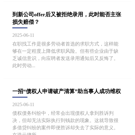
到新公司offer后又被拒绝录用，此时能否主张
损失赔偿？
2025-06-11
在职找工作是很多劳动者首选的求职方式，这样能
够在一定程度上降低求职风险。但有些企业由于缺
乏诚信意识，向应聘者发送录用通知后又反悔了。
此时劳动...
一招“债权人申请破产清算”助当事人成功维权
2025-06-11
债权债务纠纷中，经常会出现债权人拿到胜诉判
决，但却无法实际执行到钱款的现象。这就导致很
多借贷纠纷的案件即便胜诉却失去了实际的意义。
在浩云律所...